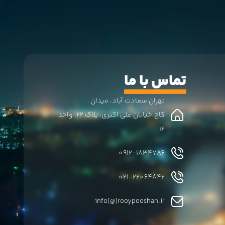
تماس با ما
تهران سعادت آباد، میدان
کاج،خیابان علی اکبری، پلاک 22، واحد
12
0912-1834786
021-22064842
info[@]rooypooshan.ir