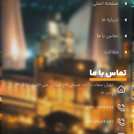
صفحه اصلی
درباره ما
تماس با ما
مقالات
تماس با ما
تهران سعادت آباد، میدان کاج،خیابان علی اکبری، پلاک 22،
واحد 12
0912-1834786
021-22064842