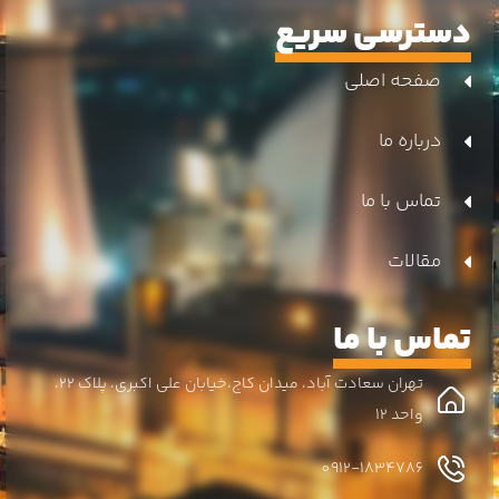
دسترسی سریع
صفحه اصلی
درباره ما
تماس با ما
مقالات
تماس با ما
تهران سعادت آباد، میدان کاج،خیابان علی اکبری، پلاک 22،
واحد 12
0912-1834786