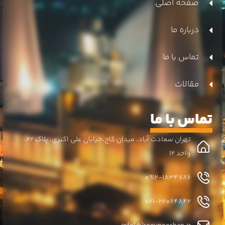
صفحه اصلی
درباره ما
تماس با ما
مقالات
تماس با ما
تهران سعادت آباد، میدان کاج،خیابان علی اکبری، پلاک 22،
واحد 12
0912-1834786
021-22064842