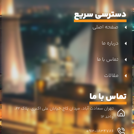
دسترسی سریع
صفحه اصلی
درباره ما
تماس با ما
مقالات
تماس با ما
تهران سعادت آباد، میدان کاج،خیابان علی اکبری، پلاک 22،
واحد 12
0912-1834786