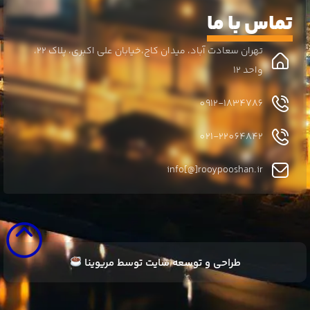
تماس با ما
تهران سعادت آباد، میدان کاج،خیابان علی اکبری، پلاک 22،
واحد 12
0912-1834786
021-22064842
info[@]rooypooshan.ir
طراحی و توسعه سایت توسط
مریوینا