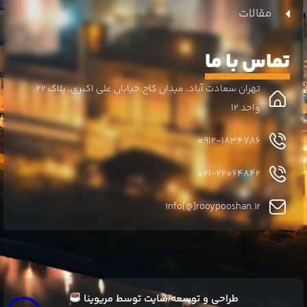
مقالات
تماس با ما
تهران سعادت آباد، میدان کاج،خیابان علی اکبری، پلاک 22،
واحد 12
0912-1834786
021-22064842
info[@]rooypooshan.ir
طراحی و توسعه سایت توسط
مریوینا